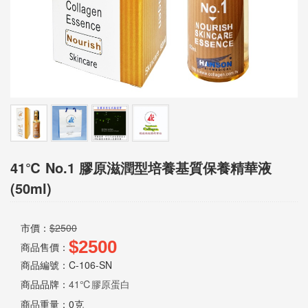
息
資
訊
園
地
購
41℃ No.1 膠原滋潤型培養基質保養精華液
物
(50ml)
說
明
市價：
$2500
$2500
商品售價：
商品編號：C-106-SN
聯
商品品牌：
41℃膠原蛋白
絡
商品重量：
0克