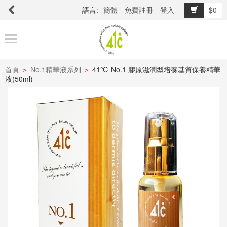
語言:
簡體
免費註冊
登入
$0
商
品
櫥
窗
首頁
No.1精華液系列
41℃ No.1 膠原滋潤型培養基質保養精華
>
>
液(50ml)
關
於
品
牌
最
新
消