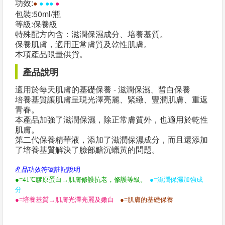
功效:
●
●
●
●
●
包裝:50ml/瓶
等級:保養級
特殊配方內含：滋潤保濕成分、培養基質。
保養肌膚，適用正常膚質及乾性肌膚。
本項產品限量供貨。
產品說明
適用於每天肌膚的基礎保養 - 滋潤保濕、皙白保養
培養基質讓肌膚呈現光澤亮麗、緊緻、豐潤肌膚、重返
青春。
本產品加強了滋潤保濕，除正常膚質外，也適用於乾性
肌膚。
第二代保養精華液，添加了滋潤保濕成分，而且還添加
了培養基質解決了臉部黯沉蠟黃的問題。
產品功效符號註記說明
●=41℃膠原蛋白→肌膚修護抗老，修護等級。
●=滋潤保濕加強成
分
●=培養基質→肌膚光澤亮麗及嫩白
●=肌膚的基礎保養