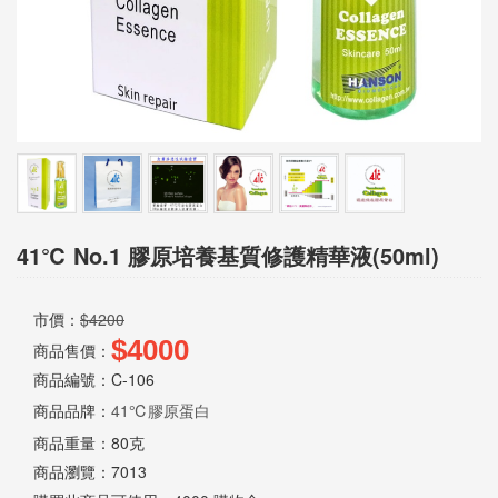
息
資
訊
園
地
41℃ No.1 膠原培養基質修護精華液(50ml)
購
物
市價：
$4200
說
$4000
商品售價：
明
商品編號：C-106
商品品牌：
41℃膠原蛋白
商品重量：
80克
聯
商品瀏覽：
7013
絡