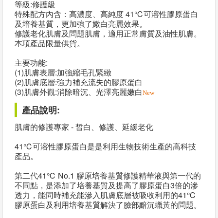
等級:修護級
特殊配方內含：高濃度、高純度 41℃可溶性膠原蛋白
及培養基質，更加強了嫩白亮麗效果。
修護老化肌膚及問題肌膚，適用正常膚質及油性肌膚。
本項產品限量供貨。
主要功能:
(1)肌膚表層:加強縮毛孔緊緻
(2)肌膚底層:強力補充流失的膠原蛋白
(3)肌膚外觀:消除暗沉、光澤亮麗嫩白
New
產品說明:
肌膚的修護專家 - 皙白、修護、延緩老化
41℃可溶性膠原蛋白是是利用生物技術生產的高科技
產品。
第二代41℃ No.1 膠原培養基質修護精華液與第一代的
不同點，是添加了培養基質及提高了膠原蛋白3倍的滲
透力，能同時補充能滲入肌膚底層被吸收利用的41℃
膠原蛋白及利用培養基質解決了臉部黯沉蠟黃的問題。