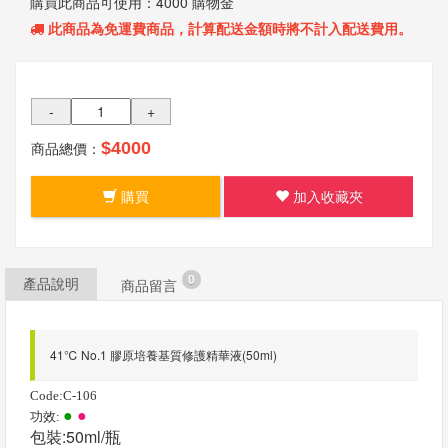
購買此商品可使用：
4000 購物金
我
此商品為
免運費
商品，計算配送金額時將不計入配送費用。
們
-
+
商品總價：
$4000
購買
加入收藏夾
0
產品說明
商品留言
41℃ No.1 膠原培養基質修護精華液(50ml)
Code:C-106
●
●
功效:
包裝:50ml/瓶