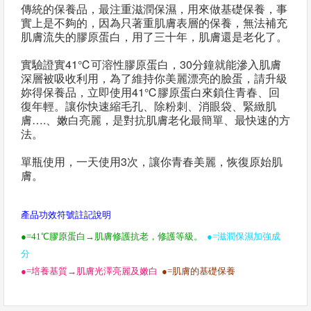
傳統的保養品，最注重滋潤保濕，用來做基礎保養，事
實上是不夠的，因為只著重肌膚表層的保養，無法補充
肌膚流失的膠原蛋白，用了三十年，肌膚還是老化了。
實驗證實41℃可溶性膠原蛋白，30分鐘就能滲入肌膚
深層被吸收利用，為了維持你美麗漂亮的臉蛋，請升級
妳得保養品，立即使用41℃膠原蛋白來鎖住青春、回
復年輕。讓你快速縮毛孔、除粉刺、消眼袋、緊緻肌
膚….、嫩白亮麗，是對抗肌膚老化最簡單、最快速的方
法。
單瓶使用，一天使用3次，讓你青春美麗，恢復原始肌
膚。
產品功效符號註記說明
●=41℃膠原蛋白→肌膚修護抗老，修護等級。
●=滋潤保濕加強成
分
●=培養基質→肌膚光澤亮麗及嫩白
●=肌膚的基礎保養