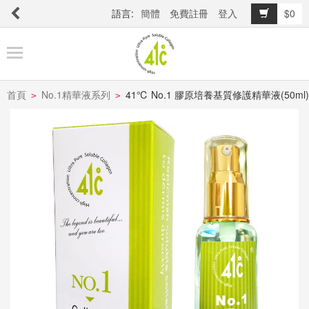
語言:
簡體
免費註冊
登入
$0
商
品
櫥
窗
首頁
No.1精華液系列
41℃ No.1 膠原培養基質修護精華液(50ml)
>
>
關
於
品
牌
最
新
消