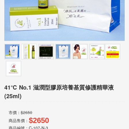
息
資
訊
園
地
購
物
說
41℃ No.1 滋潤型膠原培養基質修護精華液
明
(25ml)
市價：
$2650
聯
$2650
商品售價：
絡
商品編號：C-107-N-3