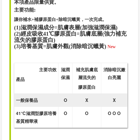
本項產品限量供貨。
主要功能:
讓你補水+補膠原蛋白+除暗沉蠟黃，一次完成。
(1)滋潤保濕成分=肌膚表層(加強滋潤保濕)
(2)經皮吸收41℃膠原蛋白=肌膚底層(強力補充
流失的膠原蛋白)
(3)培養基質=肌膚外觀(消除暗沉蠟黃)
New
主要功效
滋潤
補充肌膚底
消除暗沉嫩
保濕
層流失的
白亮麗
產品
膠原蛋白
一般保養品
O
X
X
41℃滋潤型膠原培養
O
O
O O O
基質精華液