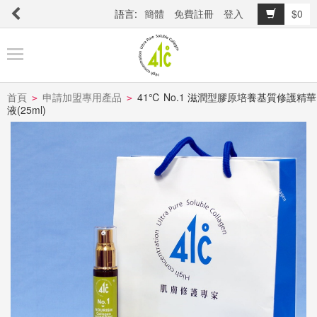
語言:
簡體
免費註冊
登入
$0
商
品
櫥
窗
首頁
申請加盟專用產品
41℃ No.1 滋潤型膠原培養基質修護精華
>
>
液(25ml)
關
於
品
牌
最
新
消