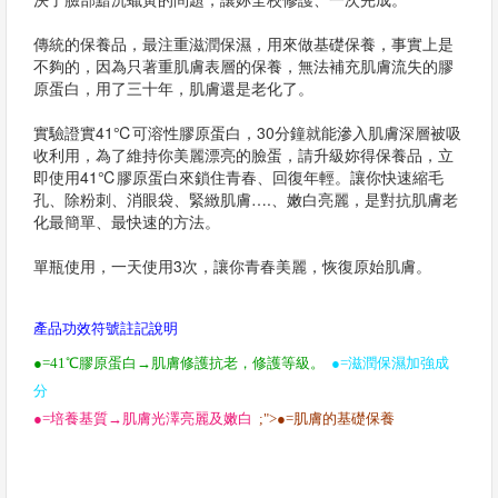
傳統的保養品，最注重滋潤保濕，用來做基礎保養，事實上是
不夠的，因為只著重肌膚表層的保養，無法補充肌膚流失的膠
原蛋白，用了三十年，肌膚還是老化了。
實驗證實41℃可溶性膠原蛋白，30分鐘就能滲入肌膚深層被吸
收利用，為了維持你美麗漂亮的臉蛋，請升級妳得保養品，立
即使用41℃膠原蛋白來鎖住青春、回復年輕。讓你快速縮毛
孔、除粉刺、消眼袋、緊緻肌膚….、嫩白亮麗，是對抗肌膚老
化最簡單、最快速的方法。
單瓶使用，一天使用3次，讓你青春美麗，恢復原始肌膚。
產品功效符號註記說明
●=41℃膠原蛋白→肌膚修護抗老，修護等級。
●=滋潤保濕加強成
分
●=培養基質→肌膚光澤亮麗及嫩白
;">●=肌膚的基礎保養