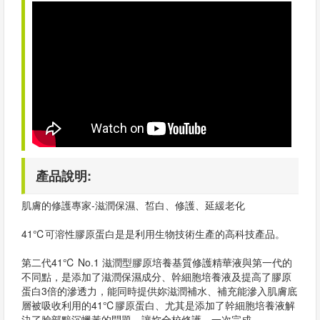
產品說明:
肌膚的修護專家-滋潤保濕、皙白、修護、延緩老化
41℃可溶性膠原蛋白是是利用生物技術生產的高科技產品。
第二代41℃ No.1 滋潤型膠原培養基質修護精華液與第一代的
不同點，是添加了滋潤保濕成分、幹細胞培養液及提高了膠原
蛋白3倍的滲透力，能同時提供妳滋潤補水、補充能滲入肌膚底
層被吸收利用的41℃膠原蛋白、尤其是添加了幹細胞培養液解
決了臉部黯沉蠟黃的問題，讓妳全校修護、一次完成。