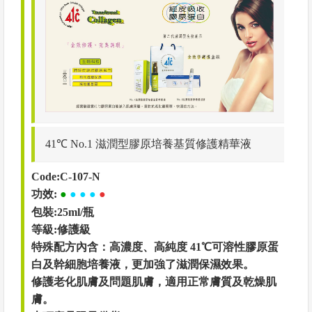
41℃ No.1 滋潤型膠原培養基質修護精華液
Code:C-107-N
功效:
●
● ● ●
●
包裝:25ml/瓶
等級:修護級
特殊配方內含：高濃度、高純度 41℃可溶性膠原蛋
白及幹細胞培養液，更加強了滋潤保濕效果。
修護老化肌膚及問題肌膚，適用正常膚質及乾燥肌
膚。